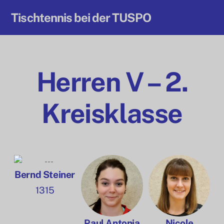
Skip
Back
Men
Tischtennis bei der TUSPO
to
To
content
Top
Herren V
Herren V – 2.
Kreisklasse
Bernd Steiner
1315
Paul Antonia
Nicole